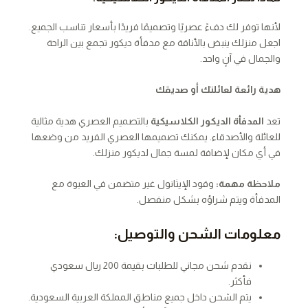
لأنها توفر لك دفءً عصريًا وتصميمًا فريدًا بأسعار تناسب الجميع.
اجعل منزلك ينبض بالأناقة مع مدفأة ديكور تجمع بين الراحة
والجمال في آنٍ واحد.
هدية رائعة لعائلتك أو صديقك
تعد
المدفأة الديكور الكلاسيكية
بالتصميم العصري هدية مثالية
للعائلة والأصدقاء. يمكنك تصميمها العصري الفريد من وضعها
في أي مكان لإضافة لمسة جمال لديكور منزلك.
ملاحظة مهمة:
وقود الإيثانول غير متضمن في العبوة
مع
المدفأة ويتم شراؤه بشكل منفصل.
معلومات الشحن والتوصيل:
نقدم شحن مجاني للطلبات بقيمة 200 ريال سعودي
فأكثر.
يتم الشحن داخل جميع مناطق المملكة العربية السعودية.