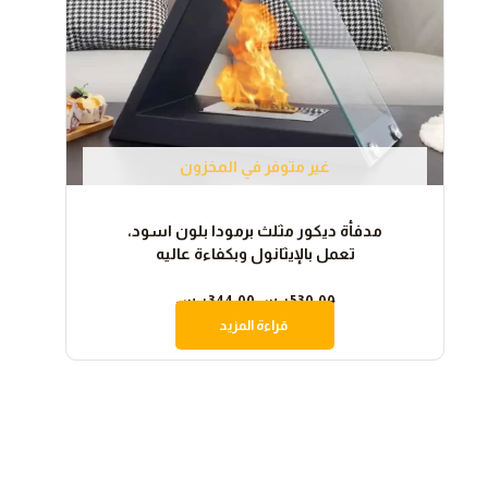
غير متوفر في المخزون
مدفأة ديكور مثلث برمودا بلون اسود،
تعمل بالإيثانول وبكفاءة عاليه
530.00
ر.س
344.00
ر.س
قراءة المزيد