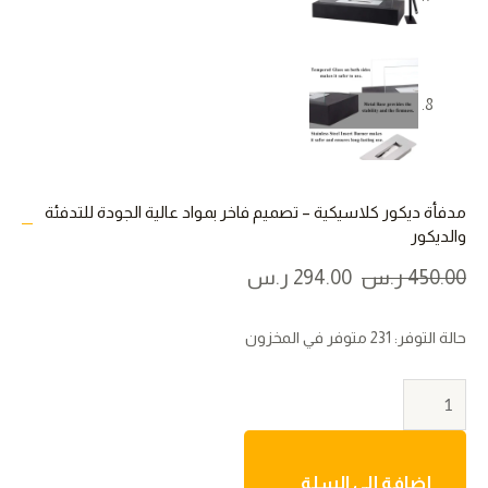
مدفأة ديكور كلاسيكية – تصميم فاخر بمواد عالية الجودة للتدفئة
والديكور
السعر
السعر
450.00
ر.س
294.00
ر.س
الأصلي
الحالي
هو:
هو:
كمية
حالة التوفر:
231 متوفر في المخزون
450.00 ر.س.
294.00 ر.س.
مدفأة
ديكور
كلاسيكية
-
تصميم
إضافة إلى السلة
فاخر