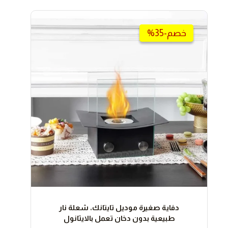
السعر
السعر
الأصلي
الحالي
هو:
هو:
خصم-35%
خصم-35%
450.00 ر.س.
294.00 ر.س.
دفاية صغيرة موديل تايتانك، شعلة نار
طبيعية بدون دخان تعمل بالايثانول