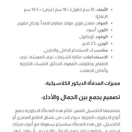
الأبعاد
:
35 سم (طول) × 18 سم (عرض) × 14.5 سم
(ارتفاع).
المواد
:
معدن قوي، فولاذ مقاوم للصدأ، وزجاج مقوى.
اللون
:
أسود.
الوقود
: الإيثانول.
الوزن
:
2.5 كجم.
مناسب لـ:
الاستخدام الداخلي والخارجي.
الاستخدامات
:
مثالية للشرفات، غرف المعيشة، غرف
الطعام، وطاولات القهوة، الحدائق، الجلسات الخارجية
وأماكن الحفلات.
مميزات المدفأة الديكور الكلاسيكية:
تصميم يجمع بين الجمال والأداء:
بتصميمها الكلاسيكي المميز، تلائم هذه المدفأة الديكورية جميع
أنواع الديكورات المنزلية. سواء كنت من عشاق الطابع العصري أو
الكلاسيكي، فإن هذه المدفأة ستنسجم بسهولة مع أجواء منزلك.
استثمر في قطعة ديكور تضيف الجمال والدفء في آنٍ واحد. إنها