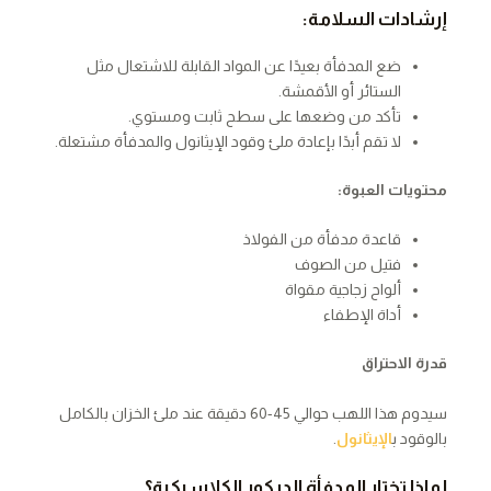
إرشادات السلامة:
ضع المدفأة بعيدًا عن المواد القابلة للاشتعال مثل
الستائر أو الأقمشة.
تأكد من وضعها على سطح ثابت ومستوي.
لا تقم أبدًا بإعادة ملئ وقود الإيثانول والمدفأة مشتعلة.
محتويات العبوة:
قاعدة مدفأة من الفولاذ
فتيل من الصوف
ألواح زجاجية مقواة
أداة الإطفاء
قدرة الاحتراق
سيدوم هذا اللهب حوالي 45-60 دقيقة عند ملئ الخزان بالكامل
بالوقود ب
الإيثانول
.
لماذا تختار المدفأة الديكور الكلاسيكية؟