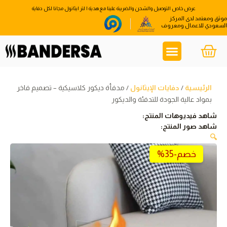
خطي
عرض خاص التوصيل والشحن والضريبة علينا مع هدية ا لتر ايثانول مجانا لكل دفاية
لى
موثق ومعتمد لدى المركز
السعودي للاعمال ومعروف
لمحتوى
CART
تواصل معنا
تسجيل الدخول للعملاء
الصفحة الرئيسية
الرئيسية
/
دفايات الإيثانول
/ مدفأة ديكور كلاسيكية – تصميم فاخر
بمواد عالية الجودة للتدفئة والديكور
شاهد فيديوهات المنتج:
شاهد صور المنتج:
🔍
خصم-35%