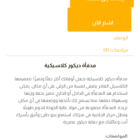
بمواد
عالية
الجودة
اشترِ الآن
للتدفئة
والديكور
الوصف
مراجعات (0)
مدفأة ديكور كلاسيكية
مدفأة ديكور كلاسيكية تجعل أوقاتك أكثر دفئًا وتميزًا. تصميمها
الكلاسيكي الفاخر يضفي لمسة من الرقي على أي مكان. يمكن
استخدام هذ المدفأة في الداخل أو الخارج. تتميز بخفة وزنها
وسهولة حملها، مما يسمح لك بأخذها ووضعها في أي مكان
تريده. المدفأة مصنوعة من مواد عالية الجودة لتدوم طويلاً
وتظل مركز الجاذبية في منزلك. استمتع بجو دافئ وأنيق يأسرك
أنت وعائلتك مع دفاية ديكور عصرية.
المواصفات
: